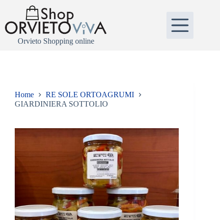
Salta
al
contenuto
Orvieto Shopping online
Home
RE SOLE ORTOAGRUMI
GIARDINIERA SOTTOLIO